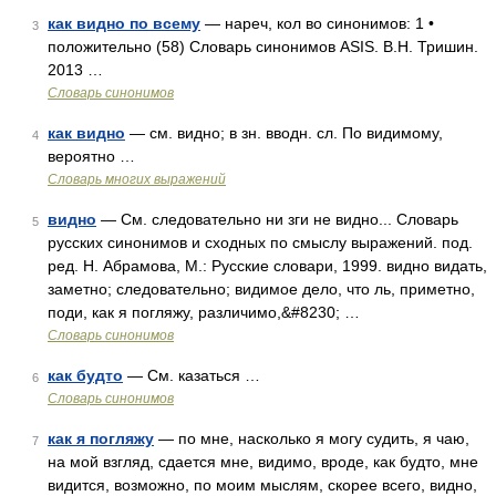
как видно по всему
— нареч, кол во синонимов: 1 •
3
положительно (58) Словарь синонимов ASIS. В.Н. Тришин.
2013 …
Словарь синонимов
как видно
— см. видно; в зн. вводн. сл. По видимому,
4
вероятно …
Словарь многих выражений
видно
— См. следовательно ни зги не видно... Словарь
5
русских синонимов и сходных по смыслу выражений. под.
ред. Н. Абрамова, М.: Русские словари, 1999. видно видать,
заметно; следовательно; видимое дело, что ль, приметно,
поди, как я погляжу, различимо,&#8230; …
Словарь синонимов
как будто
— См. казаться …
6
Словарь синонимов
как я погляжу
— по мне, насколько я могу судить, я чаю,
7
на мой взгляд, сдается мне, видимо, вроде, как будто, мне
видится, возможно, по моим мыслям, скорее всего, видно,