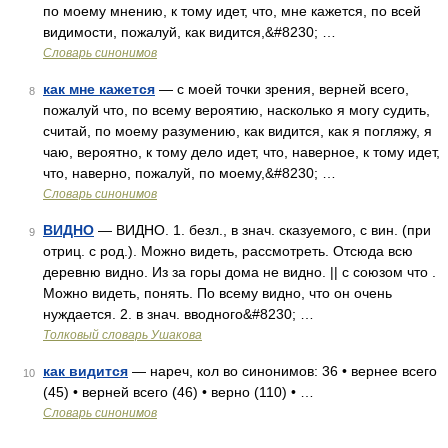
по моему мнению, к тому идет, что, мне кажется, по всей
видимости, пожалуй, как видится,&#8230; …
Словарь синонимов
как мне кажется
— с моей точки зрения, верней всего,
8
пожалуй что, по всему вероятию, насколько я могу судить,
считай, по моему разумению, как видится, как я погляжу, я
чаю, вероятно, к тому дело идет, что, наверное, к тому идет,
что, наверно, пожалуй, по моему,&#8230; …
Словарь синонимов
ВИДНО
— ВИДНО. 1. безл., в знач. сказуемого, с вин. (при
9
отриц. с род.). Можно видеть, рассмотреть. Отсюда всю
деревню видно. Из за горы дома не видно. || с союзом что .
Можно видеть, понять. По всему видно, что он очень
нуждается. 2. в знач. вводного&#8230; …
Толковый словарь Ушакова
как видится
— нареч, кол во синонимов: 36 • вернее всего
10
(45) • верней всего (46) • верно (110) • …
Словарь синонимов